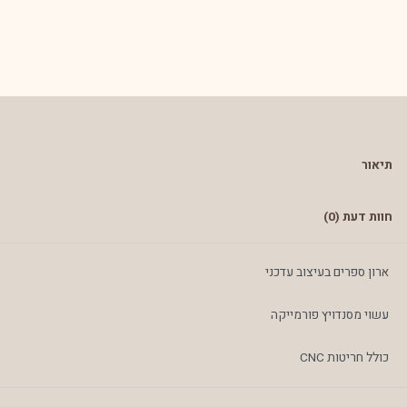
תיאור
חוות דעת (0)
ארון ספרים בעיצוב עדכני
עשוי מסנדויץ פורמייקה
כולל חריטות CNC