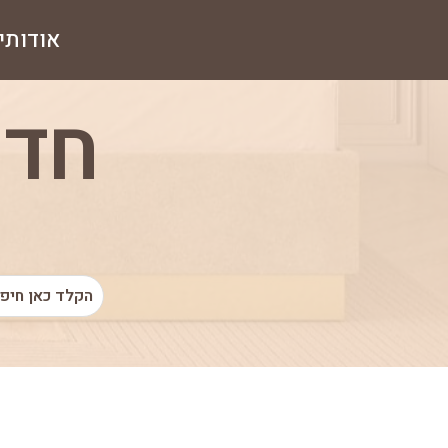
אודותינ
חדר