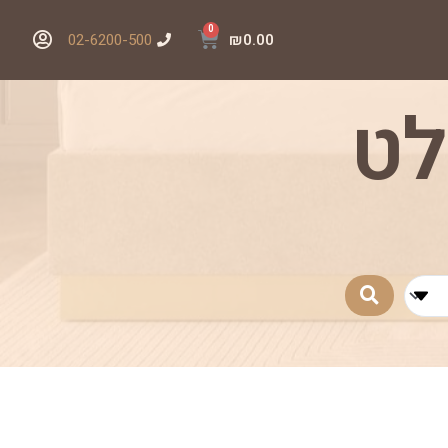
02-6200-500
₪
0.00
לט